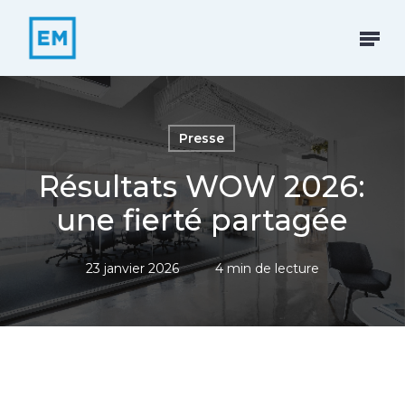
Skip
to
Menu
main
content
Presse
Résultats WOW 2026:
une fierté partagée
23 janvier 2026
4 min de lecture