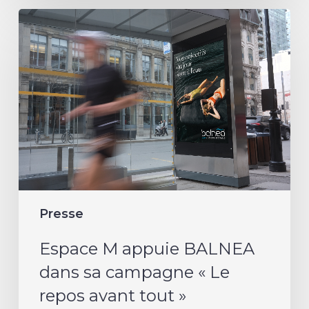
Espace
M
appuie
BALNEA
dans
sa
campagne
«
Le
repos
Presse
avant
tout
Espace M appuie BALNEA
»
dans sa campagne « Le
repos avant tout »