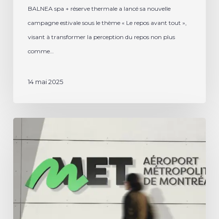
BALNEA spa + réserve thermale a lancé sa nouvelle
campagne estivale sous le thème « Le repos avant tout »,
visant à transformer la perception du repos non plus
comme…
14 mai 2025
Une
synergie
innovante
pour
la
renaissance
du