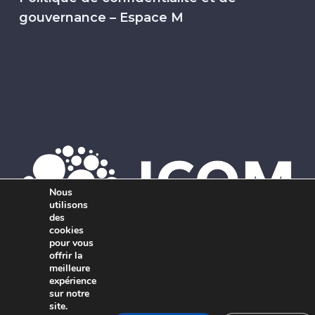
gouvernance – Espace M
Nous
utilisons
des
cookies
pour vous
offrir la
Membre de l’ICOM. Le réseau mondial d’agences de marketing
meilleure
expérience
indépendantes et interdisciplinaires.
sur notre
site.