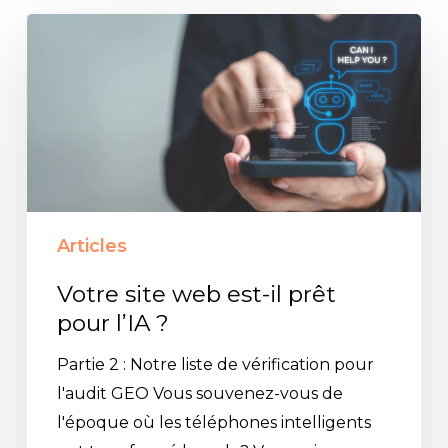
Votre
site
web
est-
il
prêt
pour
l’IA
Articles
?
Votre site web est-il prêt
pour l’IA ?
Partie 2 : Notre liste de vérification pour
l'audit GEO Vous souvenez-vous de
l'époque où les téléphones intelligents