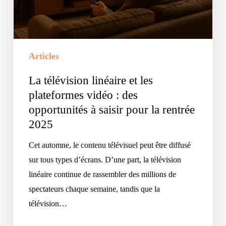
vidéo
:
des
opportunités
Articles
à
saisir
La télévision linéaire et les
pour
plateformes vidéo : des
la
opportunités à saisir pour la rentrée
rentrée
2025
2025
Cet automne, le contenu télévisuel peut être diffusé
sur tous types d’écrans. D’une part, la télévision
linéaire continue de rassembler des millions de
spectateurs chaque semaine, tandis que la
télévision…