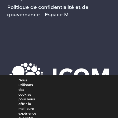
Politique de confidentialité et de
gouvernance – Espace M
Nous
utilisons
des
cookies
pour vous
offrir la
Membre de l’ICOM. Le réseau mondial d’agences de marketing
meilleure
expérience
indépendantes et interdisciplinaires.